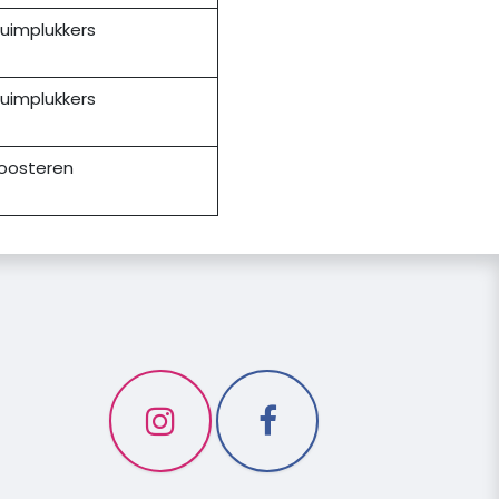
luimplukkers
luimplukkers
oosteren