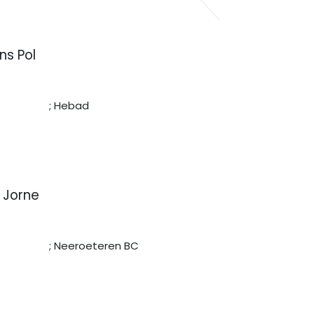
ns Pol
or ; Hebad
s Jorne
 ; Neeroeteren BC