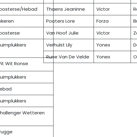
oosterse/Hebad
Thaens Jeaninne
Victor
R
okeren
Pooters Lore
Forza
B
oosterse
Van Hoof Julie
Victor
Z
luimplukkers
Verhulst Lily
Yonex
D
Rune Van De Velde
Yonex
O
it Wit Ronse
luimplukkers
ebad
luimplukkers
hallenger Wetteren
rugge