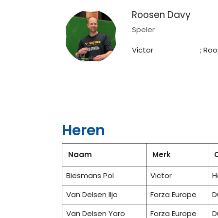
Roosen Davy
Speler
Victor ; Roost
Heren
Naam
Merk
Biesmans Pol
Victor
H
Van Delsen Iljo
Forza Europe
D
Van Delsen Yaro
Forza Europe
D