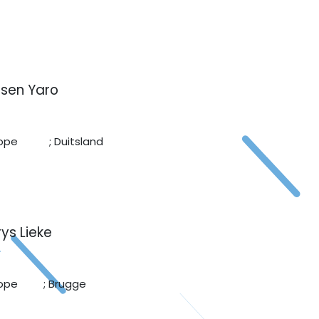
lsen Yaro
urope ; Duitsland
ys Lieke
urope ; Brugge