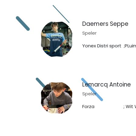
Daemers Seppe
Speler
Yonex Distri sport ;PLui
Lemarcq Antoine
Speler
Forza ; Wit Wit