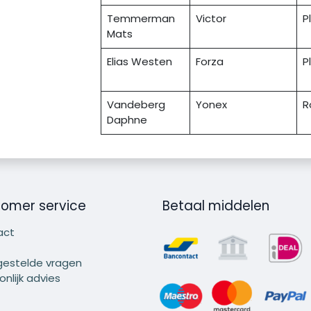
Temmerman
Victor
P
Mats
Elias Westen
Forza
P
Vandeberg
Yonex
R
Daphne
omer service
Betaal middelen
act
gestelde vragen
nlijk advies