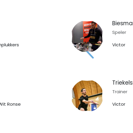
Biesma
Speler
mplukkers
Vict
Triekel
Trainer
 Ronse
Victor