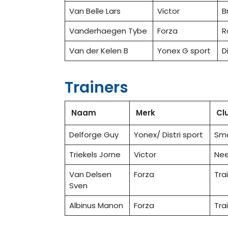
Van Belle Lars
Victor
B
Vanderhaegen Tybe
Forza
R
Van der Kelen B
Yonex G sport
D
Trainers
Naam
Merk
Cl
Delforge Guy
Yonex/ Distri sport
Sm
Triekels Jorne
Victor
Nee
Van Delsen
Forza
Tra
Sven
Albinus Manon
Forza
Tra