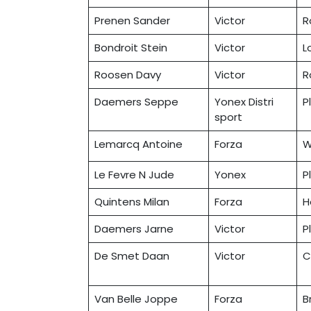
Prenen Sander
Victor
R
Bondroit Stein
Victor
L
Roosen Davy
Victor
R
Daemers Seppe
Yonex Distri
P
sport
Lemarcq Antoine
Forza
W
Le Fevre N Jude
Yonex
P
Quintens Milan
Forza
H
Daemers Jarne
Victor
P
De Smet Daan
Victor
C
Van Belle Joppe
Forza
B