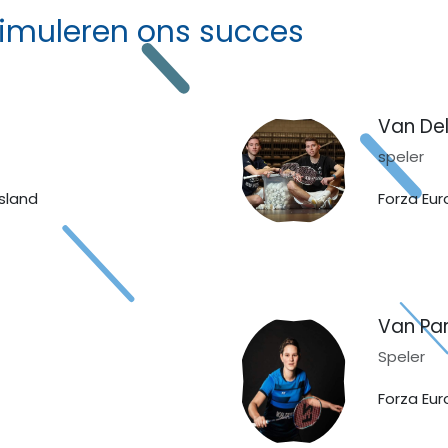
timuleren ons succes
Van De
speler
sland
Forza E
Van Par
Speler
Forza E