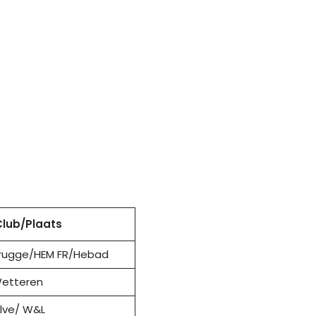
Club/Plaats
rugge/HEM FR/Hebad
etteren
lve/ W&L