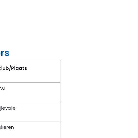
rs
Club/Plaats
&L
ijlevallei
okeren