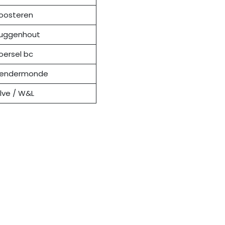
oosteren
uggenhout
oersel bc
endermonde
lve / W&L