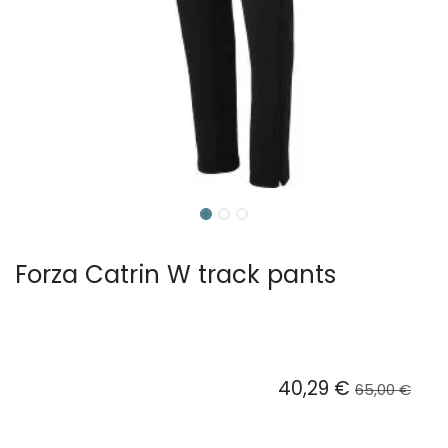
Forza Catrin W track pants
40,29
€
65,00
€