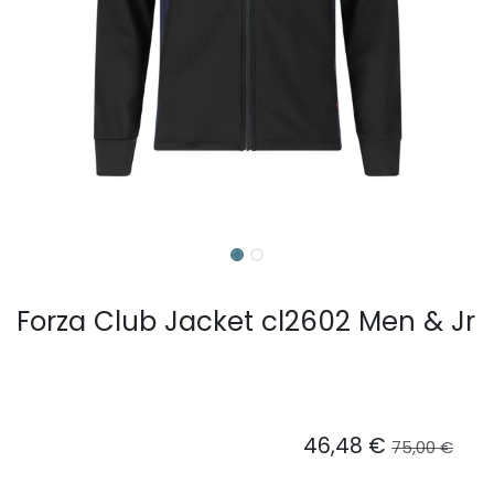
Forza Club Jacket cl2602 Men & Jr
46,48
€
75,00
€