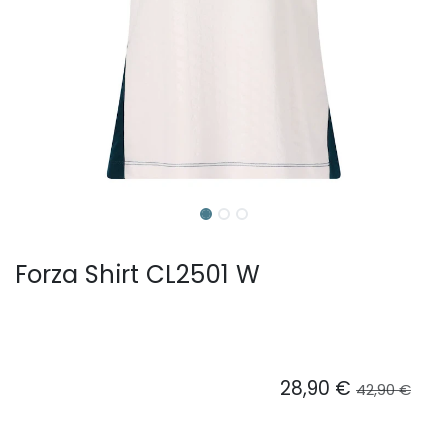
Forza Shirt CL2501 W
28,90
€
42,90
€