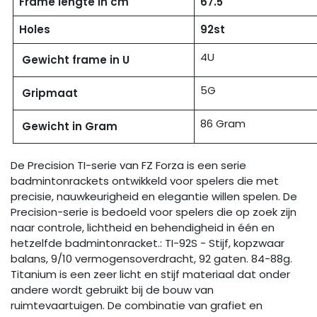
Frame lengte in cm
67.5
Holes
92st
4U
Gewicht frame in U
5G
Gripmaat
86 Gram
Gewicht in Gram
De Precision TI-serie van FZ Forza is een serie
badmintonrackets ontwikkeld voor spelers die met
precisie, nauwkeurigheid en elegantie willen spelen. De
Precision-serie is bedoeld voor spelers die op zoek zijn
naar controle, lichtheid en behendigheid in één en
hetzelfde badmintonracket.: TI-92S - Stijf, kopzwaar
balans, 9/10 vermogensoverdracht, 92 gaten. 84-88g.
Titanium is een zeer licht en stijf materiaal dat onder
andere wordt gebruikt bij de bouw van
ruimtevaartuigen. De combinatie van grafiet en