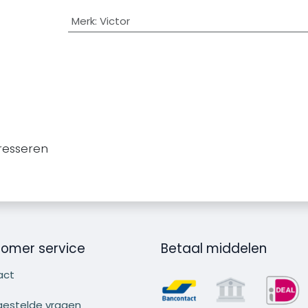
Merk
:
Victor
resseren
omer service
Betaal middelen
act
gestelde vragen