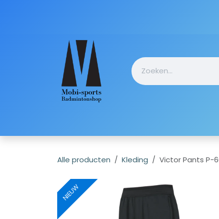
Overslaan naar inhoud
Startpagin
Alle producten
Kleding
Victor Pants P-
NIEUW
NIEUW