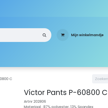
Mijn winkelmandje
a
Webshop
Over ons
Standen
Mobi-Team
60800 C
Victor Pants P-60800 C
Artnr 202806
Materiaal ; 87% polyester, 13% Spandex