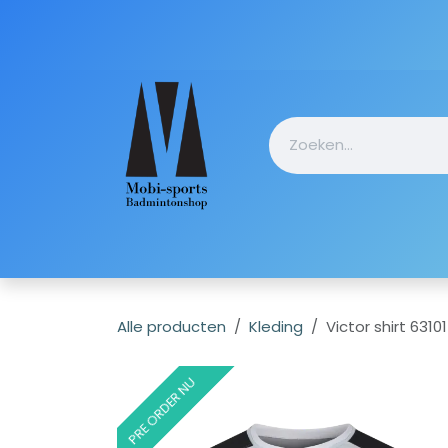
Overslaan naar inhoud
Startpagin
Alle producten
Kleding
Victor shirt 6310
PRE ORDER NU
PRE ORDER NU