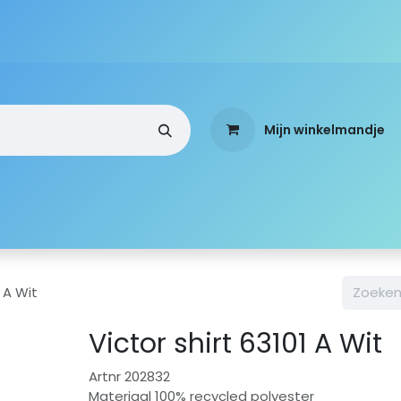
Mijn winkelmandje
a
Webshop
Over ons
Standen
Mobi-Team
1 A Wit
Victor shirt 63101 A Wit
Artnr 202832
Materiaal 100% recycled polyester