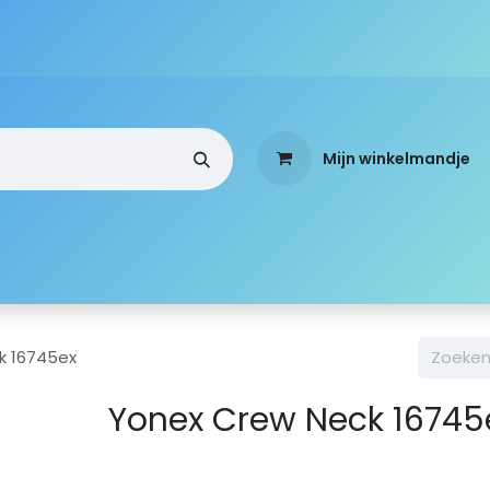
Mijn winkelmandje
a
Webshop
Over ons
Standen
Mobi-Team
k 16745ex
Yonex Crew Neck 16745