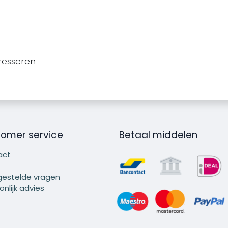
resseren
omer service
Betaal middelen
act
gestelde vragen
nlijk advies