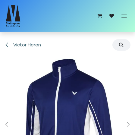
Overslaan naar inhoud
Victor Heren