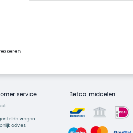
resseren
omer service
Betaal middelen
act
gestelde vragen
nlijk advies