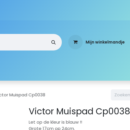
Mijn winkelmandje
a
Webshop
Over ons
Standen
Mobi-Team
ictor Muispad Cp0038
Victor Muispad Cp003
Let op de kleur is blauw !!
Grote 17cm op 24cm.