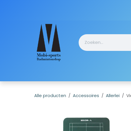
Overslaan naar inhoud
Startpagin
Alle producten
Accessoires
Allerlei
V