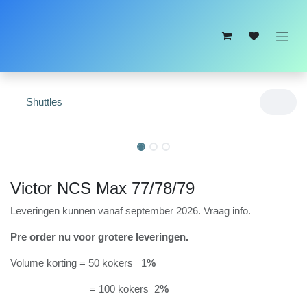
Overslaan naar inhoud
Shuttles
PRE ORDER NU
PRE ORDER NU
Victor NCS Max 77/78/79
Leveringen kunnen vanaf september 2026. Vraag info.
Pre order nu voor grotere leveringen.
Volume korting = 50 kokers 1
%
= 100 kokers 2
%