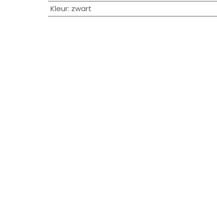
Kleur
:
zwart
y policy
-Alle prijzen zijn
Aangeboden 
resseren