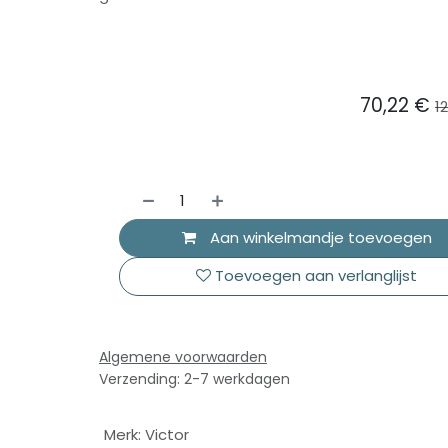
70,22
€
1
omer service
Betaal middelen
act
Aan winkelmandje toevoegen
Toevoegen aan verlanglijst
gestelde vragen
nlijk advies
Algemene voorwaarden
Verzending: 2-7 werkdagen
Merk
:
Victor