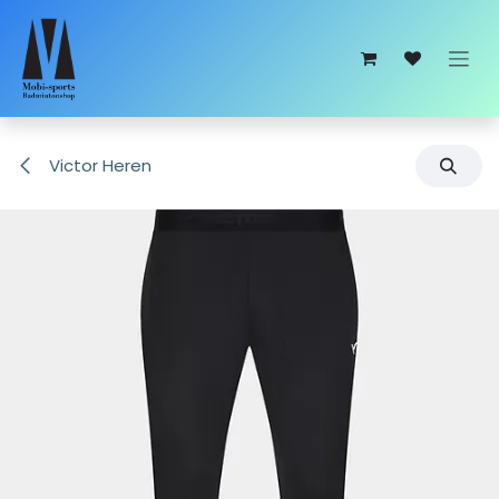
Overslaan naar inhoud
Victor Heren