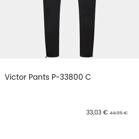
Victor Pants P-33800 C
33,03
€
44,95
€