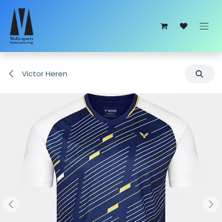
Overslaan naar inhoud
Victor Heren