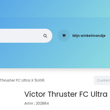
Mijn winkelmandje
a
Webshop
Over ons
Standen
Mobi-Team
 Thruster FC Ultra X 5UG6
Victor Thruster FC Ultr
Artnr ; 202884