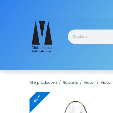
Overslaan naar inhoud
Startpagin
Alle producten
Rackets
Victor
Victor
NIEUW
NIEUW