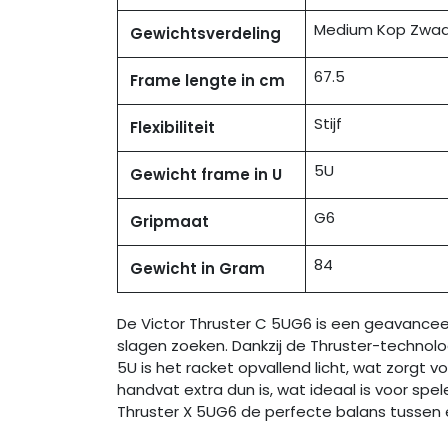
Medium Kop Zwaa
Gewichtsverdeling
67.5
Frame lengte in cm
Stijf
Flexibiliteit
5U
Gewicht frame in U
G6
Gripmaat
84
Gewicht in Gram
De Victor Thruster C 5UG6 is een geavancee
slagen zoeken. Dankzij de Thruster-technolog
5U is het racket opvallend licht, wat zorgt
handvat extra dun is, wat ideaal is voor spe
Thruster X 5UG6 de perfecte balans tussen 