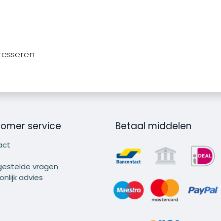
resseren
omer service
Betaal middelen
act
gestelde vragen
nlijk advies