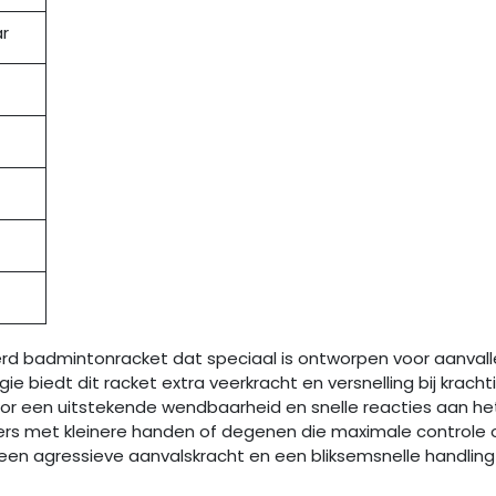
r
rd badmintonracket dat speciaal is ontworpen voor aanvall
ie biedt dit racket extra veerkracht en versnelling bij kra
 voor een uitstekende wendbaarheid en snelle reacties aan h
lers met kleinere handen of degenen die maximale controle ov
een agressieve aanvalskracht en een bliksemsnelle handling