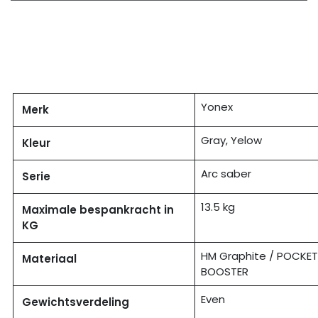
Yonex
Merk
Gray, Yelow
Kleur
Arc saber
Serie
13.5 kg
Maximale bespankracht in
KG
HM Graphite / POCKE
Materiaal
BOOSTER
Even
Gewichtsverdeling