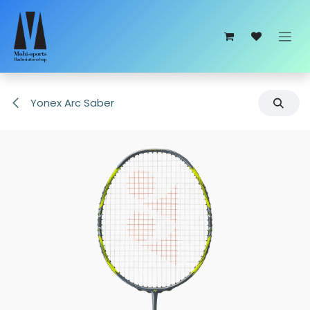
Overslaan naar inhoud
Yonex Arc Saber