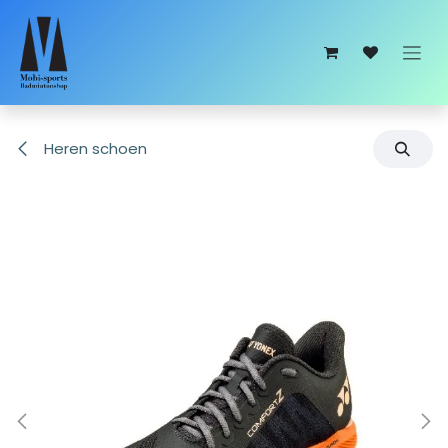
Overslaan naar inhoud
Heren schoen