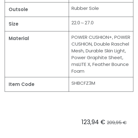
Rubber Sole
Outsole
22.0～27.0
Size
POWER CUSHION+, POWER
Material
CUSHION, Double Raschel
Mesh, Durable Skin Light,
Power Graphite Sheet,
msLITE X, Feather Bounce
Foam
SHBCFZ3M
Item Code
123,94
€
209,95
€