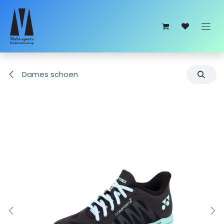
Overslaan naar inhoud
Dames schoen