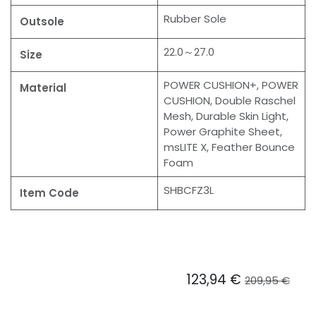
Rubber Sole
Outsole
22.0～27.0
Size
POWER CUSHION+, POWER
Material
CUSHION, Double Raschel
Mesh, Durable Skin Light,
Power Graphite Sheet,
msLITE X, Feather Bounce
Foam
SHBCFZ3L
Item Code
123,94
€
209,95
€