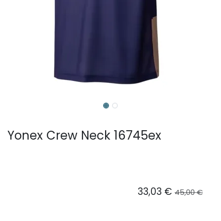
Yonex Crew Neck 16745ex
33,03
€
45,00
€