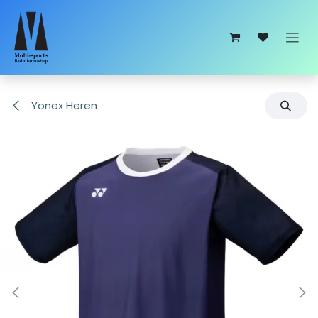
Overslaan naar inhoud
Yonex Heren