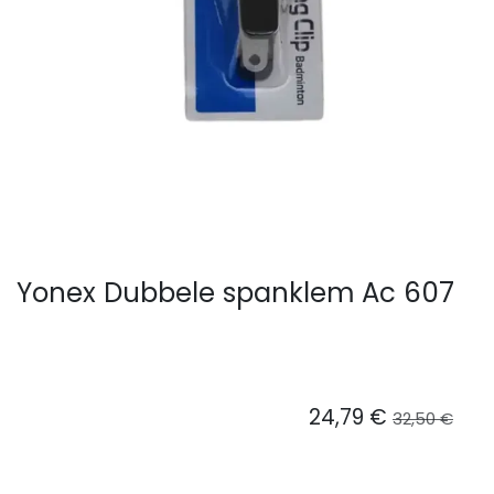
Yonex Dubbele spanklem Ac 607
24,79
€
32,50
€