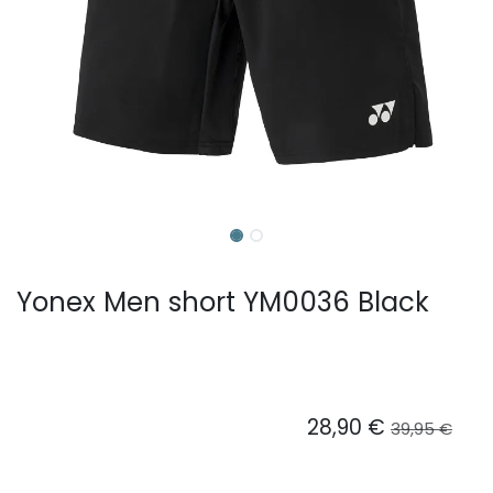
Yonex Men short YM0036 Black
28,90
€
39,95
€