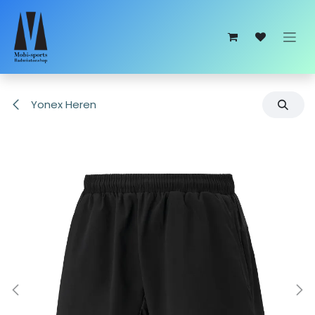
Overslaan naar inhoud
Yonex Heren