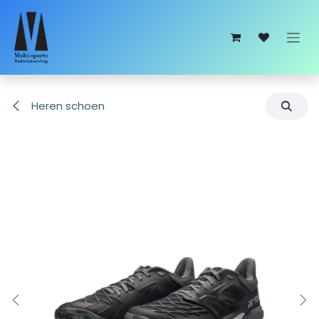
Overslaan naar inhoud
Heren schoen