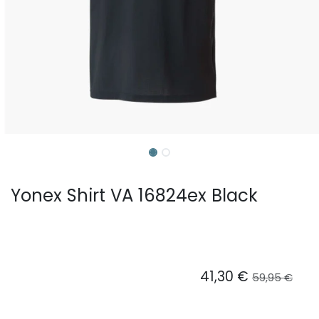
Yonex Shirt VA 16824ex Black
41,30
€
59,95
€