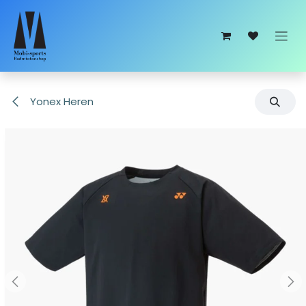
Overslaan naar inhoud
Yonex Heren