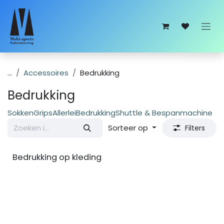
Overslaan naar inhoud
...
Accessoires
Bedrukking
Bedrukking
Sokken
Grips
Allerlei
Bedrukking
Shuttle & Bespanmachine
Sorteer op
Filters
Bedrukking op kleding