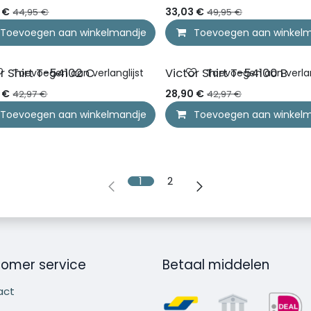
LAATSTE MAAT
€
33,03
€
44,95
€
49,95
€
Compare
Toevoegen aan winkelmandje
Compare
Toevoegen aan winkel
GO OUT OF STOCK
r Shirt T-54102 C
Victor Shirt T-54100 B
Toevoegen aan verlanglijst
Toevoegen aan verlan
€
28,90
€
42,97
€
42,97
€
Compare
Toevoegen aan winkelmandje
Compare
Toevoegen aan winkel
1
2
omer service
Betaal middelen
act