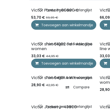
NIEUW
NIEUW
Victor Pants P-60800 C
Vict
Toevoegen aan verlanglijst
53,70
€
66,09
69,95
€
Toevoegen aan winkelmandje
NIEUW
NIEUW
Victor shirt 61002 Td F Asia line
Victo
Toevoegen aan verlanglijst
women
line
33,03
€
33,03
44,95
€
Toevoegen aan winkelmandje
PRE ORDER NU
Victor shirt 64101 A Wit women
Victo
Toevoegen aan verlanglijst
wom
28,90
€
42,95
€
Compare
28,90
Victor Jacket J-43600
Victo
Toevoegen aan verlanglijst