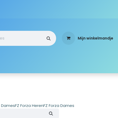
Mijn winkelmandje
a
Webshop
Over ons
Standen
Mobi-Team
x Dames
FZ Forza Heren
FZ Forza Dames