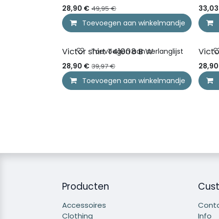
28,90
€
33,03
49,95
€
Toevoegen aan winkelmandje
LAATSTE MAAT
Victor shirt T41008 B W
Victo
Toevoegen aan verlanglijst
28,90
€
28,90
39,97
€
Toevoegen aan winkelmandje
Producten
Cust
Accessoires
Cont
Clothing
Info