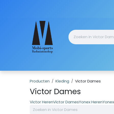
Overslaan naar inhoud
Startpagin
Producten
Kleding
Victor Dames
Victor Dames
Victor Heren
Victor Dames
Yonex Heren
Yone