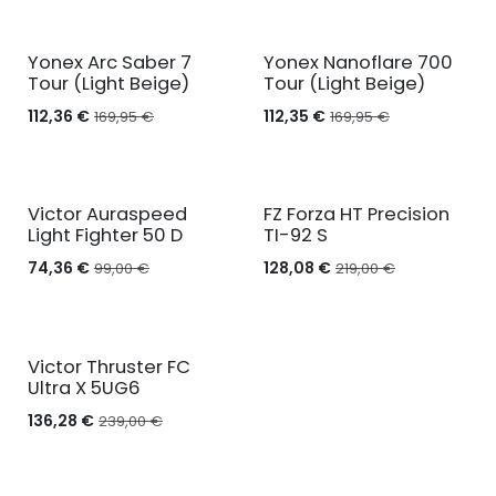
NIEUW
Yonex Arc Saber 7
Yonex Nanoflare 700
Tour (Light Beige)
Tour (Light Beige)
112,36
€
112,35
€
169,95
€
169,95
€
NIEUW
NIEUW
Victor Auraspeed
FZ Forza HT Precision
Light Fighter 50 D
TI-92 S
74,36
€
128,08
€
99,00
€
219,00
€
NIEUW
Victor Thruster FC
Ultra X 5UG6
136,28
€
239,00
€