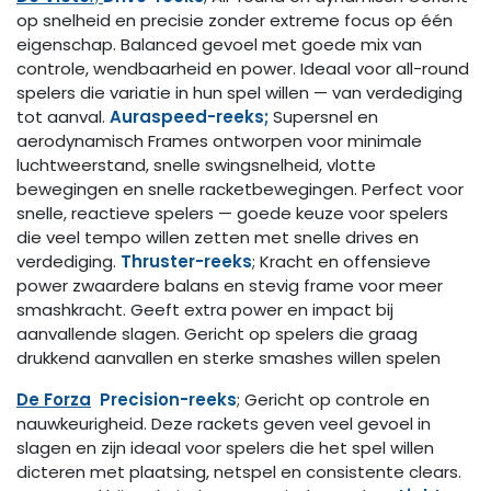
op snelheid en precisie zonder extreme focus op één
eigenschap.️ Balanced gevoel met goede mix van
controle, wendbaarheid en power. Ideaal voor all-round
spelers die variatie in hun spel willen — van verdediging
tot aanval.
Auraspeed-reeks;
Supersnel en
aerodynamisch️ Frames ontworpen voor minimale
luchtweerstand,️ snelle swingsnelheid, vlotte
bewegingen en snelle racketbewegingen. Perfect voor
snelle, reactieve spelers — goede keuze voor spelers
die veel tempo willen zetten met snelle drives en
verdediging.
Thruster-reeks
; Kracht en offensieve
power️ zwaardere balans en stevig frame voor meer
smashkracht. Geeft extra power en impact bij
aanvallende slagen. Gericht op spelers die graag
drukkend aanvallen en sterke smashes willen spelen
De Forza
Precision-reeks
; Gericht op controle en
nauwkeurigheid. Deze rackets geven veel gevoel in
slagen en zijn ideaal voor spelers die het spel willen
dicteren met plaatsing, netspel en consistente clears.