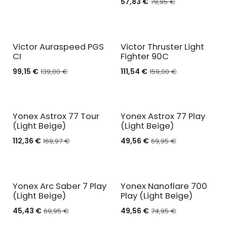
57,83
€
79,95
€
NIEUW
NIEUW
Victor Auraspeed PGS
Victor Thruster Light
CI
Fighter 90C
99,15
€
111,54
€
139,00
€
159,00
€
NIEUW
NIEUW
Yonex Astrox 77 Tour
Yonex Astrox 77 Play
(Light Beige)
(Light Beige)
112,36
€
49,56
€
169,97
€
69,95
€
NIEUW
Yonex Arc Saber 7 Play
Yonex Nanoflare 700
(Light Beige)
Play (Light Beige)
45,43
€
49,56
€
69,95
€
74,95
€