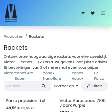
Overslaan naar inhoud
Producten
Rackets
Rackets
Ontdek onze hoogwaardige rackets voor elke speelstijl.
Victor - Yonex - FZ Forza wij geven u het juiste advies.
Bij bestellingen van 2 of meer mail even voor prijzen.
Victor
Yonex Arc
Yonex
Yonex
FZ
Saber
Nanoflare
Astrox
Forza
Sorteer op
Filters
Forza precision ti x1
Victor Auraspeed 7100
J Dark Purple
49,56
€
69,95
€