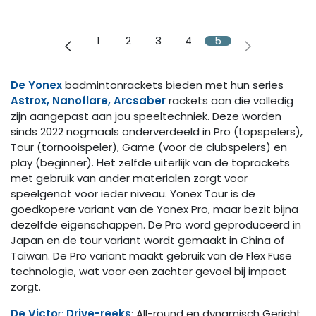
1
2
3
4
5
De Yonex
badmintonrackets bieden met hun series
Astrox, Nanoflare, Arcsaber
rackets aan die volledig
zijn aangepast aan jou speeltechniek. Deze worden
sinds 2022 nogmaals onderverdeeld in Pro (topspelers),
Tour (tornooispeler), Game (voor de clubspelers) en
play (beginner). Het zelfde uiterlijk van de toprackets
met gebruik van ander materialen zorgt voor
speelgenot voor ieder niveau. Yonex Tour is de
goedkopere variant van de Yonex Pro, maar bezit bijna
dezelfde eigenschappen. De Pro word geproduceerd in
Japan en de tour variant wordt gemaakt in China of
Taiwan. De Pro variant maakt gebruik van de Flex Fuse
technologie, wat voor een zachter gevoel bij impact
zorgt.
De Victo
r;
Drive-reeks
; All-round en dynamisch️ Gericht