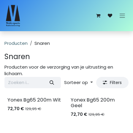
Overslaan naar inhoud
Producten
Snaren
Snaren
Producten voor de verzorging van je uitrusting en
lichaam.
Sorteer op
Filters
Yonex Bg65 200m Wit
Yonex Bg65 200m
Geel
72,70
€
129,95
€
72,70
€
129,95
€