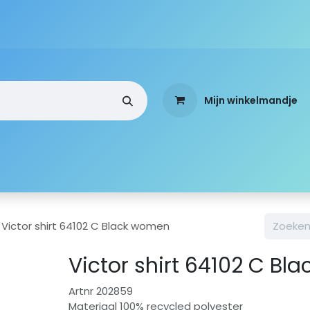
Mijn winkelmandje
a
Webshop
Over ons
Standen
Mobi-Team
Victor shirt 64102 C Black women
Victor shirt 64102 C B
Artnr 202859
Materiaal 100% recycled polyester